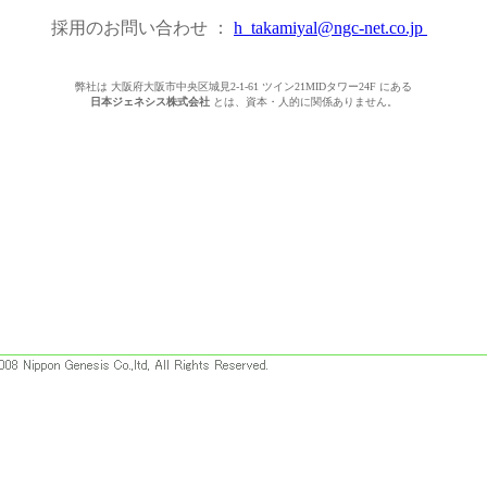
採用のお問い合わせ ：
h_takamiyal@ngc-net.co.jp
弊社は 大阪府大阪市中央区城見2-1-61 ツイン21MIDタワー24F にある
日本ジェネシス株式会社
とは、資本・人的に関係ありません。